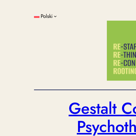
Przejdź
do
Polski
treści
Gestalt C
Psychoth