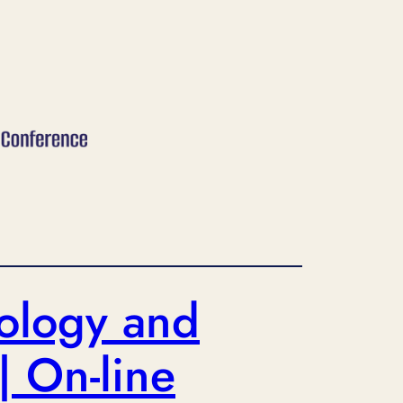
hology and
| On-line