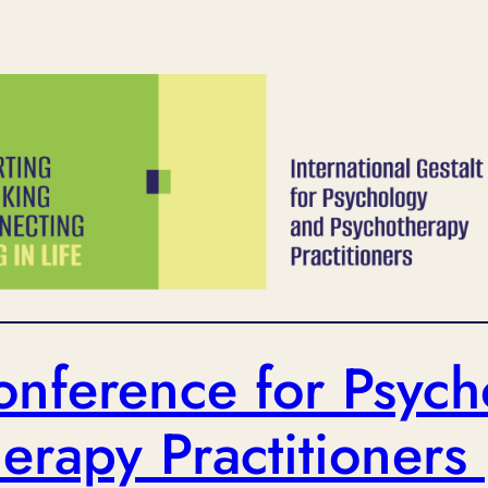
onference for Psyc
erapy Practitioners 