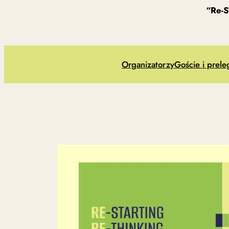
“Re-
Organizatorzy
Goście i prele