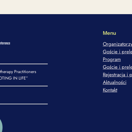
Menu
Organizatorz
Goście i prel
Program
Goście i prel
therapy Practitioners
Rejestracja i 
TING IN LIFE”
Aktualności
Kontakt