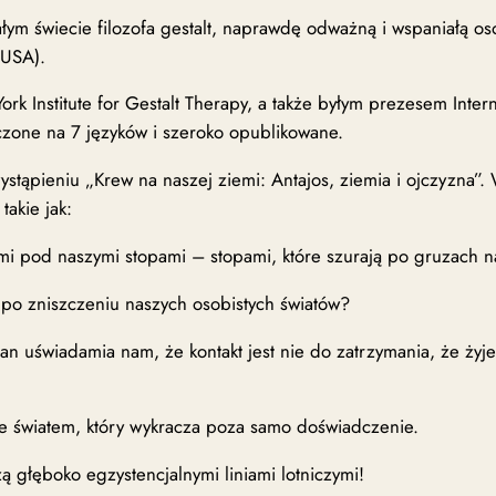
ym świecie filozofa gestalt, naprawdę odważną i wspaniałą o
(USA).
k Institute for Gestalt Therapy, a także byłym prezesem Intern
czone na 7 języków i szeroko opublikowane.
stąpieniu „Krew na naszej ziemi: Antajos, ziemia i ojczyzna”. 
takie jak:
mi pod naszymi stopami – stopami, które szurają po gruzach nas
po zniszczeniu naszych osobistych światów?
 uświadamia nam, że kontakt jest nie do zatrzymania, że żyje
ze światem, który wykracza poza samo doświadczenie.
żą głęboko egzystencjalnymi liniami lotniczymi!