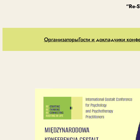
“Re-
Организаторы
Гости и докладчики конф