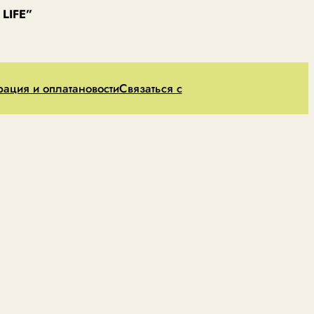
LIFE”
рация и оплата
новости
Связаться с