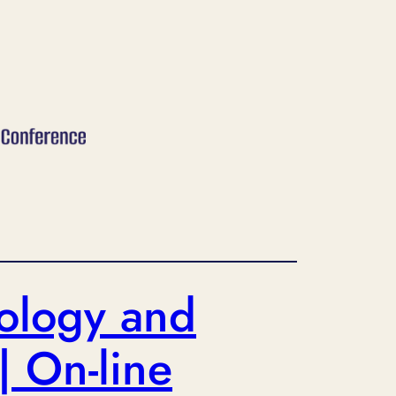
hology and
| On-line