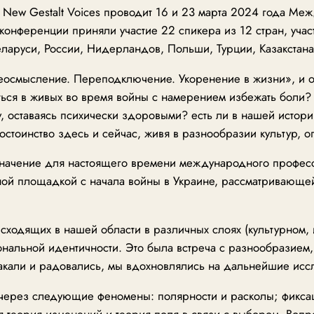
 с New Gestalt Voices проводит 16 и 23 марта 2024 года 
 конференции приняли участие 22 спикера из 12 стран, уча
аруси, России, Нидерландов, Польши, Турции, Казакстана,
еосмысление. Переподключение. Укоренение в жизни», и 
аться в живых во время войны с намерением избежать боли?
, оставаясь психически здоровыми? есть ли в нашей истор
достоинство здесь и сейчас, живя в разнообразии культур, 
начение для настоящего времени международного професс
ой площадкой с начала войны в Украине, рассматривающе
сходящих в нашей области в различных слоях (культурном, 
нальной идентичности. Это была встреча с разнообразием,
кали и радовались, мы вдохновлялись на дальнейшие исс
 через следующие феномены: полярности и расколы; фиксац
ая теория изменений и теория поля в связи с выбором. Воп