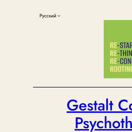
Перейти
к
Русский
содержимому
Gestalt C
Psychoth