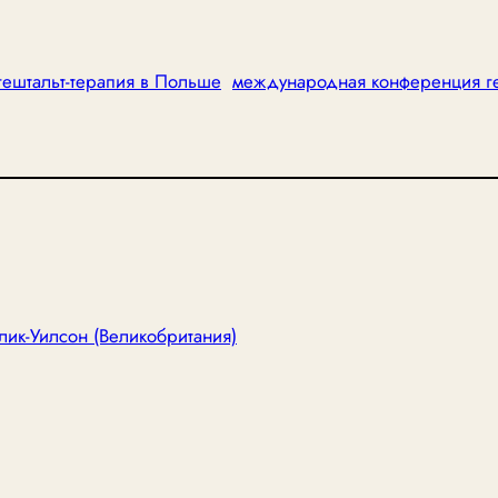
гештальт-терапия в Польше
международная конференция г
лик-Уилсон (Великобритания)