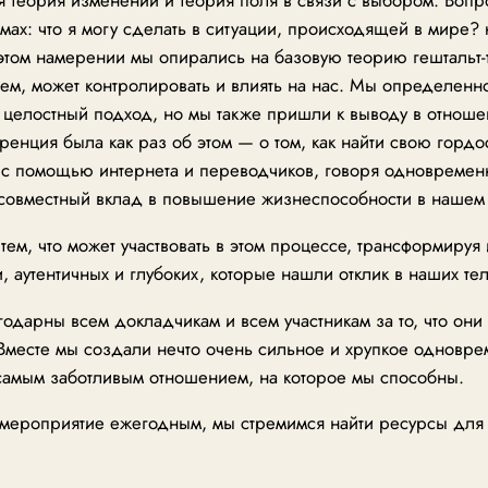
мах: что я могу сделать в ситуации, происходящей в мире? 
этом намерении мы опирались на базовую теорию гештальт-
знаем, может контролировать и влиять на нас. Мы определенн
 целостный подход, но мы также пришли к выводу в отнош
енция была как раз об этом — о том, как найти свою гордос
я с помощью интернета и переводчиков, говоря одновремен
совместный вклад в повышение жизнеспособности в нашем 
тем, что может участвовать в этом процессе, трансформируя 
 аутентичных и глубоких, которые нашли отклик в наших те
годарны всем докладчикам и всем участникам за то, что они
Вместе мы создали нечто очень сильное и хрупкое одноврем
 с самым заботливым отношением, на которое мы способны.
 мероприятие ежегодным, мы стремимся найти ресурсы для 