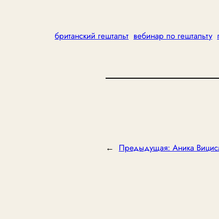
британский гештальт
вебинар по гештальту
←
Предыдущая:
Аника Вицис