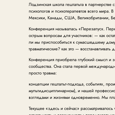
Лодзинская школа гештальта в партнерстве
психологов и психотерапевтов всего мира. В
Мексики, Канады, США, Великобритании, Бел
Конференция называлась «Перезапуск. Пер
острым вопросам для участников: — как ост
ли мы приспособиться к сумасшедшему дому
травматические? как это — восстанавливать 
Конференция приобрела глубокий смысл и з
сообщества. Она стала первой международн
просто травма:
концепции гештальт-подхода, событиях, прои
мультидисциплинарном), и нашей профессио
взглядами и жизнями одновременно. Мы пла
Текущее «здесь и сейчас» рассматривалось
актуальность и осознанность; парадоксальн