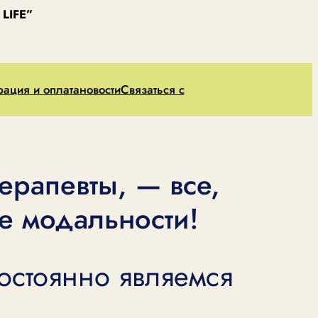
LIFE”
рация и оплата
новости
Связаться с
ерапевты, — все,
ие модальности!
остоянно являемся