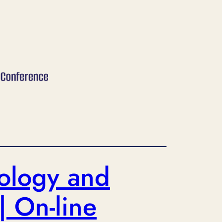
hology and
| On-line