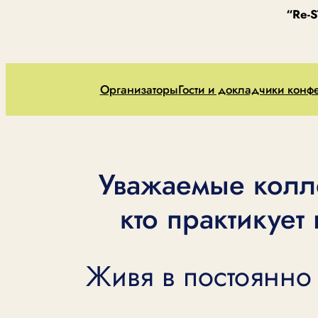
“Re-
Организаторы
Гости и докладчики конф
Уважаемые колле
кто практикует
Живя в постоянно