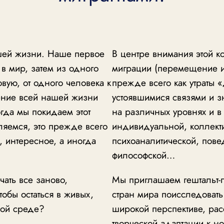
шей жизни. Наше первое
В центре внимания этой 
в мир, затем из одного
миграции (перемещение и
вую, от одного человека к
прежде всего как утраты 
ение всей нашей жизни
устоявшимися связями и з
гда мы покидаем этот
на различных уровнях и в
яемся, это прежде всего
индивидуальной, коллект
ь, интересное, а иногда
психоаналитической, пове
философской…
чать все заново,
Мы приглашаем гештальт-п
обы остаться в живых,
стран мира поисследовать
вой среде?
широкой перспективе, ра
творческой адаптации к н