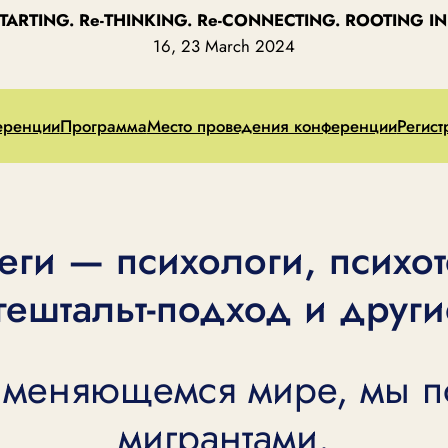
STARTING. Re-THINKING. Re-CONNECTING. ROOTING IN 
16, 23 March 2024
еренции
Программа
Место проведения конференции
Регист
ги — психологи, психот
 гештальт-подход и друг
 меняющемся мире, мы п
мигрантами.