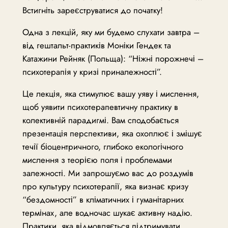
Встигніть зареєструватися до початку!
Одна з лекцій, яку ми будемо слухати завтра –
від гештальт-практиків Моніки Гендек та
Катажини Рейняк (Польща): “Ніжні порожнечі –
психотерапія у кризі приналежності”.
Це лекція, яка стимулює вашу уяву і мислення,
щоб уявити психотерапевтичну практику в
колективній парадигмі. Вам сподобається
презентація перспективи, яка охоплює і змішує
течії біоцентричного, глибоко екологічного
мислення з теорією поля і проблемами
залежності. Ми запрошуємо вас до роздумів
про культуру психотерапії, яка визнає кризу
“бездомності” в кліматичних і гуманітарних
термінах, але водночас шукає активну надію.
Практики, яка відмовляється підтримувати