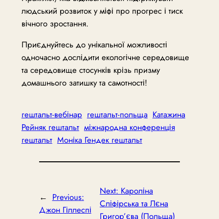
людський розвиток у міфі про прогрес і тиск
вічного зростання.
Приєднуйтесь до унікальної можливості
одночасно дослідити екологічне середовище
та середовище стосунків крізь призму
домашнього затишку та самотності!
гештальт-вебінар
гештальт-польща
Катажина
Рейняк гештальт
міжнародна конференція
гештальт
Моніка Гендек гештальт
Next:
Кароліна
←
Previous:
Сліфірська та Лєна
Джон Гіллеспі
Григор’єва (Польща)