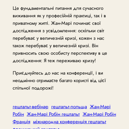
Це фундаментальні питання для сучасного
виживання як у професійній практиці, так і в
приватному житті. Жан-Марі починає свої
дослідження з усвідомлення: оскільки світ
перебуває у величезній кризі, кожен з нас
також перебуває у величезній кризі. Він
привносить свою особисту перспективу в це
дослідження: Я теж переживаю кризу!
Приєднуйтесь до нас на конференції, і ви
неодмінно отримаєте багато користі від цієї
спільної подорожі!
гештальт-вебінар
гештальт-польща
Жан-Марі
Робін
Жан-Марі Робін гештальт
Жан-Марі Робін
Франція
міжнародна конференція гештальт