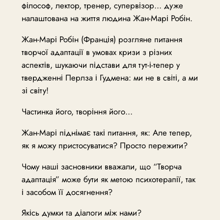
філософ, лектор, тренер, супервізор… дуже
налаштована на життя людина Жан-Марі Робін.
Жан-Марі Робін (Франція) розгляне питання
творчої адаптації в умовах кризи з різних
аспектів, шукаючи підстави для тут-і-тепер у
твердженні Перлза і Гудмена: ми не в світі, а ми
зі світу!
Частинка його, творіння його…
Жан-Марі піднімає такі питання, як: Але тепер,
як я можу пристосуватися? Просто пережити?
Чому наші засновники вважали, що “Творча
адаптація” може бути як метою психотерапії, так
і засобом її досягнення?
Якісь думки та діалоги між нами?