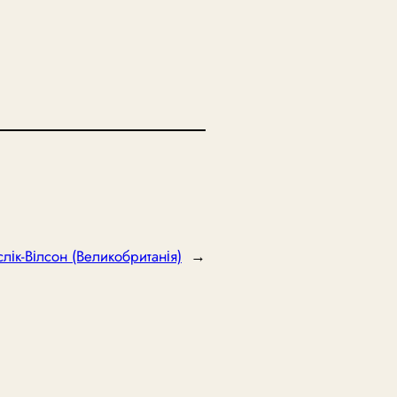
слік-Вілсон (Великобританія)
→