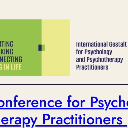
onference for Psyc
erapy Practitioners 