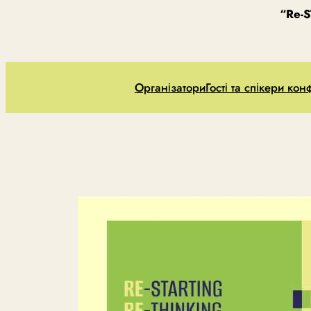
“Re-
Організатори
Гості та спікери кон