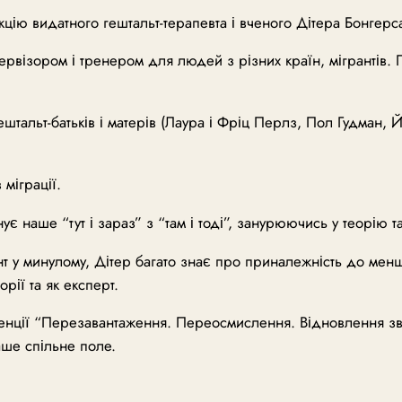
цію видатного гештальт-терапевта і вченого Дітера Бонгерс
ервізором і тренером для людей з різних країн, мігрантів.
тальт-батьків і матерів (Лаура і Фріц Перлз, Пол Гудман, Й
 міграції.
наше “тут і зараз” з “там і тоді”, занурюючись у теорію та
ант у минулому, Дітер багато знає про приналежність до менш
рії та як експерт.
ції “Перезавантаження. Переосмислення. Відновлення зв’язк
аше спільне поле.