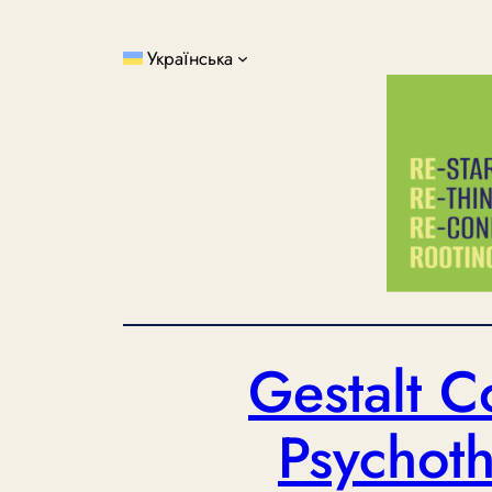
Перейти
до
Українська
вмісту
Gestalt C
Psychoth