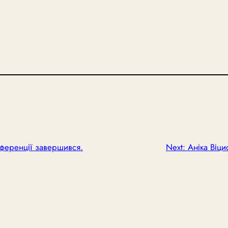
ференції завершився.
Next:
Аніка Віци