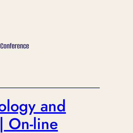
hology and
| On-line